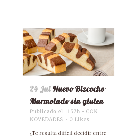
24 Jul
Nuevo Bizcocho
Marmolado sin gluten
Publicado el 11:57h
-
CON
NOVEDADES
0
Likes
¿Te resulta difícil decidir entre