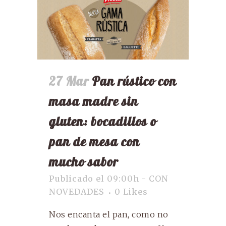
27 Mar
Pan rústico con
masa madre sin
gluten: bocadillos o
pan de mesa con
mucho sabor
Publicado el 09:00h
-
CON
NOVEDADES
0
Likes
Nos encanta el pan, como no