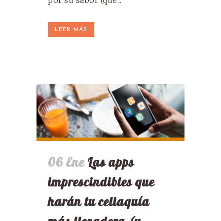
por su sabor (que...
LEER MÁS
06 Ene
Las apps
imprescindibles que
harán tu celiaquía