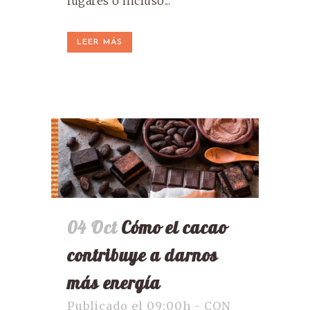
lugares o incluso...
LEER MÁS
04 Oct
Cómo el cacao
contribuye a darnos
más energía
Publicado el 09:00h
-
CON