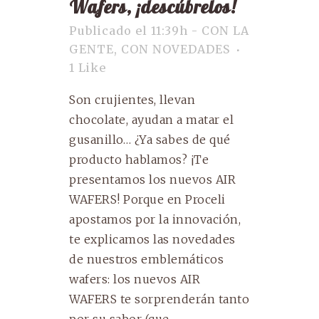
Wafers, ¡descúbrelos!
Publicado el 11:39h
-
CON LA
GENTE
,
CON NOVEDADES
1
Like
Son crujientes, llevan
chocolate, ayudan a matar el
gusanillo… ¿Ya sabes de qué
producto hablamos? ¡Te
presentamos los nuevos AIR
WAFERS! Porque en Proceli
apostamos por la innovación,
te explicamos las novedades
de nuestros emblemáticos
wafers: los nuevos AIR
WAFERS te sorprenderán tanto