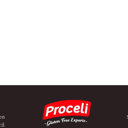
con
il.