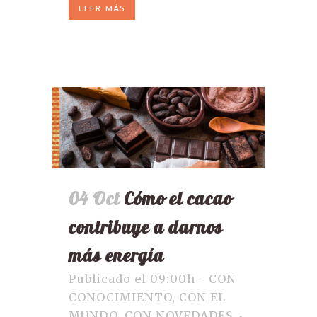
LEER MÁS
04 Oct
Cómo el cacao
contribuye a darnos
más energía
Publicado el 09:00h
-
CON
CONOCIMIENTO
,
CON EL
MUNDO
,
CON NOVEDADES