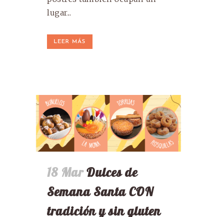
lugar...
LEER MÁS
18 Mar
Dulces de
Semana Santa CON
tradición y sin gluten