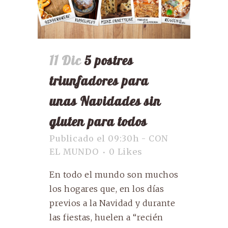
11 Dic
5 postres
triunfadores para
unas Navidades sin
gluten para todos
Publicado el 09:30h
-
CON
EL MUNDO
0
Likes
En todo el mundo son muchos
los hogares que, en los días
previos a la Navidad y durante
las fiestas, huelen a “recién