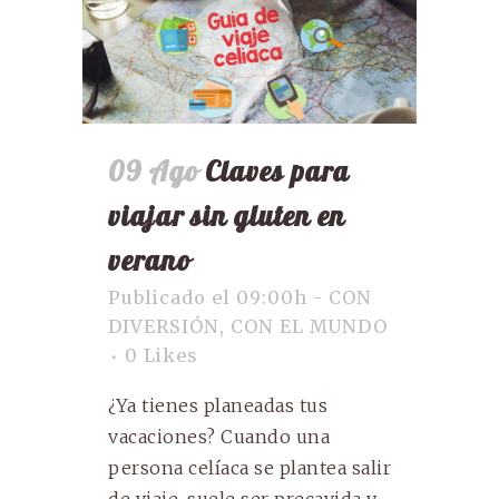
09 Ago
Claves para
viajar sin gluten en
verano
Publicado el 09:00h
-
CON
DIVERSIÓN
,
CON EL MUNDO
0
Likes
¿Ya tienes planeadas tus
vacaciones? Cuando una
persona celíaca se plantea salir