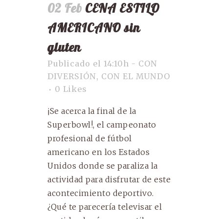
02 Feb
CENA ESTILO
AMERICANO sin
gluten
Publicado el 14:10h
-
CON
DIVERSIÓN
,
CON EL MUNDO
0
Likes
¡Se acerca la final de la
Superbowl!, el campeonato
profesional de fútbol
americano en los Estados
Unidos donde se paraliza la
actividad para disfrutar de este
acontecimiento deportivo.
¿Qué te parecería televisar el