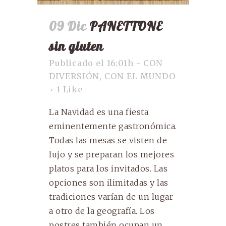
09 Dic
PANETTONE
sin gluten
Publicado el 16:01h
-
CON
DIVERSIÓN
,
CON EL MUNDO
1
Like
La Navidad es una fiesta
eminentemente gastronómica.
Todas las mesas se visten de
lujo y se preparan los mejores
platos para los invitados. Las
opciones son ilimitadas y las
tradiciones varían de un lugar
a otro de la geografía. Los
postres también ocupan un