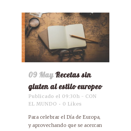
09 May
Recetas sin
gluten al estilo europeo
Publicado el 09:30h
-
CON
EL MUNDO
0
Likes
Para celebrar el Día de Europa,
y aprovechando que se acercan