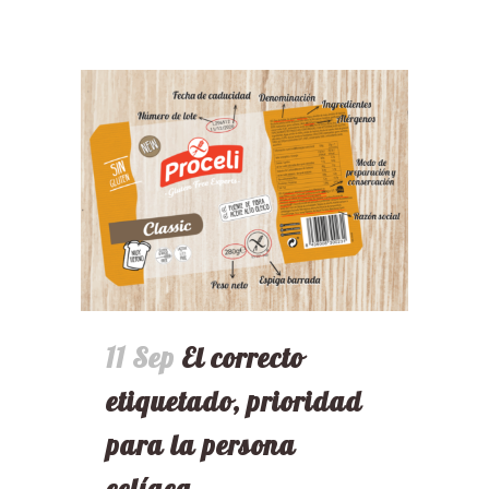
11 Sep
El correcto
etiquetado, prioridad
para la persona
celíaca