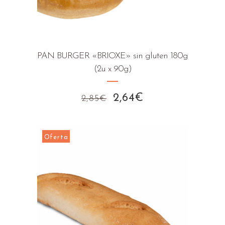
PAN BURGER «BRIOXE» sin gluten 180g
(2u x 90g)
El
El
2,64
€
2,85
€
precio
precio
original
actual
era:
es:
Oferta
2,85€.
2,64€.