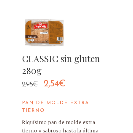
CLASSIC sin gluten
280g
El
El
2,54
€
2,95
€
precio
precio
PAN DE MOLDE EXTRA
original
actual
TIERNO
era:
es:
Riquísimo pan de molde extra
tierno y sabroso hasta la última