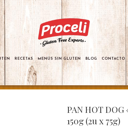
UTEN
RECETAS
MENÚS SIN GLUTEN
BLOG
CONTACTO
PAN HOT DOG «
150g (2u x 75g)