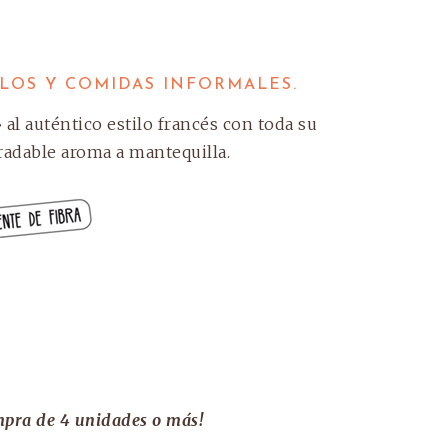
io
LLOS Y COMIDAS INFORMALES.
al
al auténtico estilo francés con toda su
radable aroma a mantequilla.
€.
mpra de 4 unidades o más!