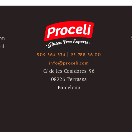
con
il.
|
902 364 334
93 788 36 00
N
info@proceli.com
C/ de les Cosidores, 96
08226 Terrassa
Barcelona