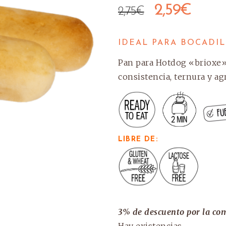
El
El
2,59
€
2,75
€
precio
prec
IDEAL PARA BOCADI
original
actu
Pan para Hotdog «brioxe» 
era:
es:
consistencia, ternura y ag
2,75€.
2,59
LIBRE DE:
3% de descuento por la co