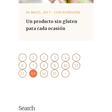
05 MAYO, 2017
-
CON DIVERSIÓN
Un producto sin gluten
para cada ocasión
1
2
3
4
5
6
7
8
9
10
11
12
13
14
15
Search