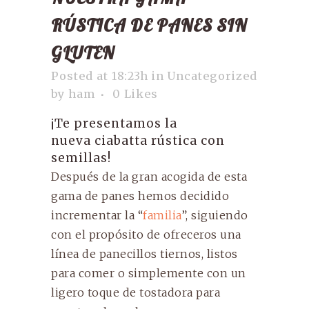
RÚSTICA DE PANES SIN
GLUTEN
Posted at 18:23h
in
Uncategorized
by
ham
0
Likes
¡Te presentamos la
nueva
ciabatta rústica con
semillas
!
Después de la gran acogida de esta
gama de panes hemos decidido
incrementar la “
familia
”, siguiendo
con el propósito de ofreceros una
línea de panecillos tiernos, listos
para comer o simplemente con un
ligero toque de tostadora para