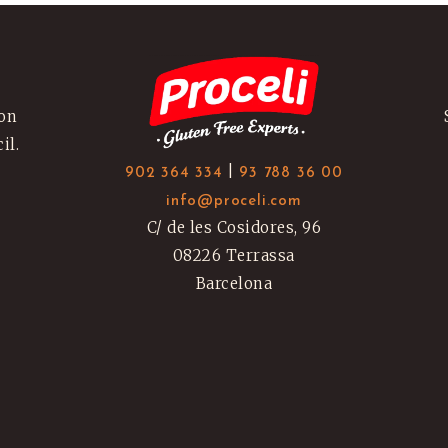
con
il.
|
902 364 334
93 788 36 00
N
info@proceli.com
C/ de les Cosidores, 96
08226 Terrassa
Barcelona