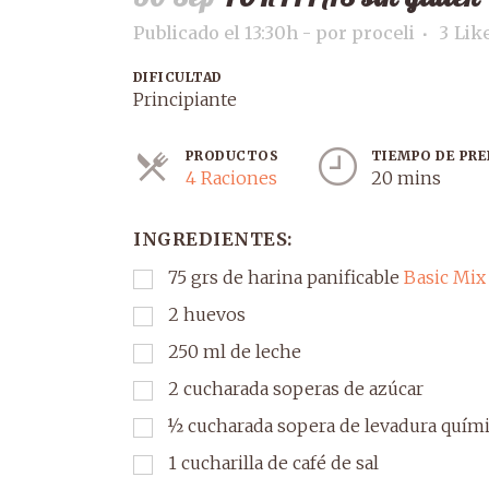
Publicado el 13:30h
-
por
proceli
3
Lik
DIFICULTAD
Principiante
PRODUCTOS
TIEMPO DE PR
Raciones
4 Raciones
20 mins
INGREDIENTES:
75
grs
de harina panificable
Basic Mix 
2
huevos
250
ml
de leche
2
cucharada
soperas de azúcar
½
cucharada
sopera de levadura quím
1
cucharilla
de café de sal