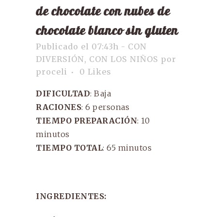
de chocolate con nubes de
chocolate blanco sin gluten
Publicado el 07:43h
-
CON
DIVERSIÓN
,
CON LOS NIÑOS
por
proceli
0
Likes
DIFICULTAD
: Baja
RACIONES
: 6 personas
TIEMPO PREPARACIÓN
: 10
minutos
TIEMPO TOTAL
: 65 minutos
INGREDIENTES: